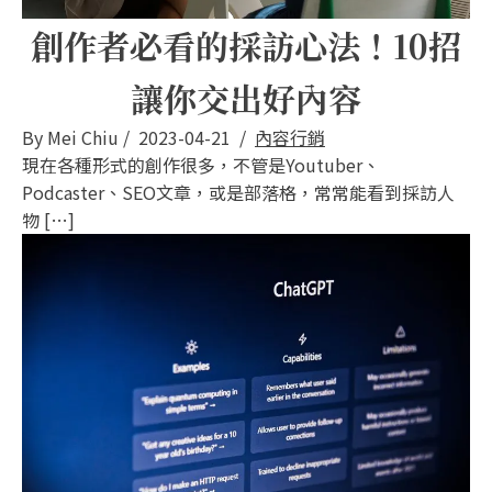
創作者必看的採訪心法！10招
讓你交出好內容
By
Mei Chiu
/
2023-04-21
/
內容行銷
現在各種形式的創作很多，不管是Youtuber、
Podcaster、SEO文章，或是部落格，常常能看到採訪人
物 […]