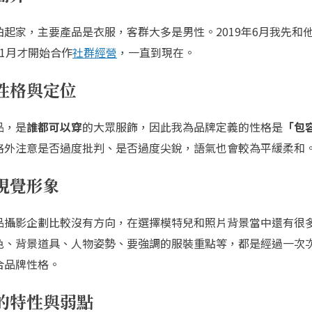
拍起家，主要產品是衣服，客群大多是男性。2019年6月我先和
1月才開始合作
社群經營
，一直到現在。
性格與定位
品，是
誰都可以穿
的大眾服飾，因此我為品牌定義的性格是
「包
格外注意是否過度批判、是否過度尖銳，語氣也會較為平緩柔和
視覺形象
品攝影企劃比較沒有方向，在選擇模特兒和照片背景當中還有很
色、背景道具、人物姿勢、要強調的服裝重點等，都是經過一次
合品牌性格。
的特性與弱點