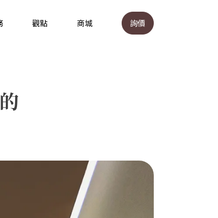
務
觀點
商城
詢價
%的