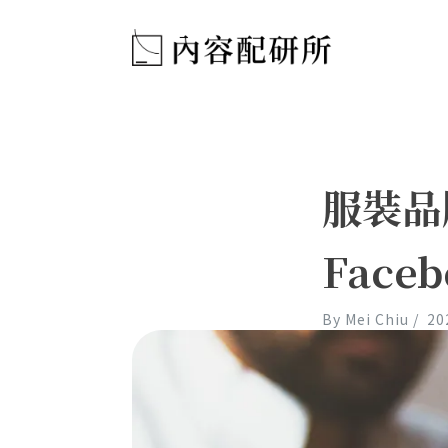
服裝品
Face
By
Mei Chiu
/
20