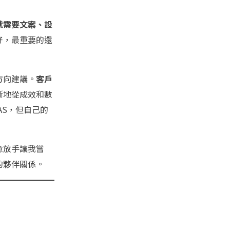
就需要文案、設
好，最重要的還
方向建議。
客戶
斷地從成效和數
AS，但自己的
意放手讓我嘗
的夥伴關係。