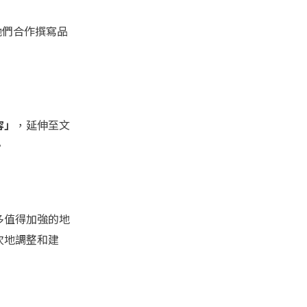
他們合作撰寫品
容」
，延伸至文
。
多值得加強的地
次地調整和建