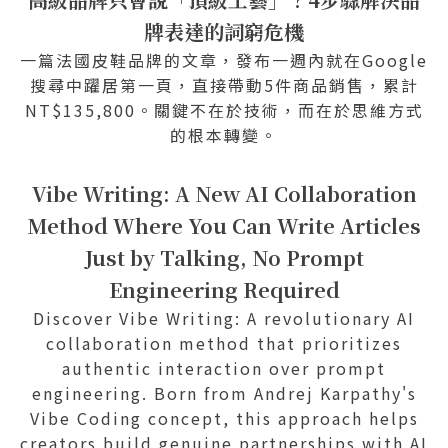
牌表達的詞窮危機
一篇法國皮鞋品牌的文章，發布一週內就在Google
搜尋中躍居第一頁，直接帶動5件商品銷售，累計
NT$135,800。關鍵不在於技術，而在於思維方式
的根本轉變。
Vibe Writing: A New AI Collaboration
Method Where You Can Write Articles
Just by Talking, No Prompt
Engineering Required
Discover Vibe Writing: A revolutionary AI
collaboration method that prioritizes
authentic interaction over prompt
engineering. Born from Andrej Karpathy's
Vibe Coding concept, this approach helps
creators build genuine partnerships with AI