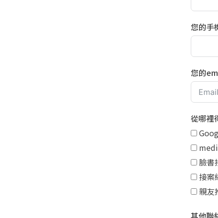
您的手
您的ema
從哪裡
Goo
med
臉書
接案
親友
其他聯