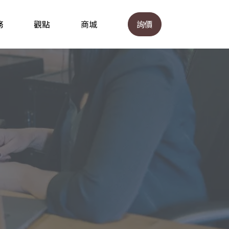
務
觀點
商城
詢價