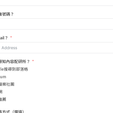
機號碼？
il？
得知內容配研所？
gle搜尋到部落格
ium
接案社團
網
推薦
絡方式（選填）