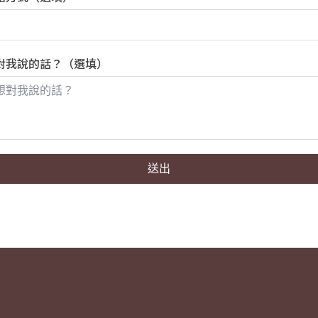
對我說的話？（選填）
送出