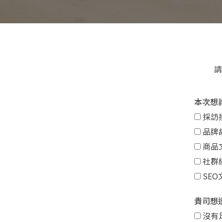
請
本次想
採訪
品牌
商品
社群
SEO
貴司想
沒有