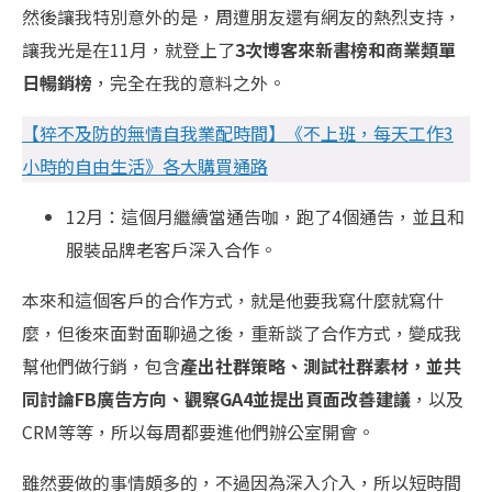
然後讓我特別意外的是，周遭朋友還有網友的熱烈支持，
讓我光是在11月，就登上了
3次博客來新書榜和商業類單
日暢銷榜
，完全在我的意料之外。
【猝不及防的無情自我業配時間】《不上班，每天工作3
小時的自由生活》各大購買通路
12月：這個月繼續當通告咖，跑了4個通告，並且和
服裝品牌老客戶深入合作。
本來和這個客戶的合作方式，就是他要我寫什麼就寫什
麼，但後來面對面聊過之後，重新談了合作方式，變成我
幫他們做行銷，包含
產出社群策略、測試社群素材，並共
同討論FB廣告方向、觀察GA4並提出頁面改善建議
，以及
CRM等等，所以每周都要進他們辦公室開會。
雖然要做的事情頗多的，不過因為深入介入，所以短時間