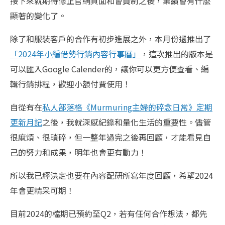
接下來就期待修正官網頁面和會員制之後，業績會有什麼
顯著的變化了。
除了和服裝客戶的合作有初步進展之外，本月份還推出了
「2024年小編借勢行銷內容行事曆」
，這次推出的版本是
可以匯入Google Calender的，讓你可以更方便查看、編
輯行銷排程，歡迎小額付費使用！
自從有在
私人部落格《Murmuring主婦的碎念日常》定期
更新月記
之後，我就深感紀錄和量化生活的重要性。儘管
很麻煩、很瑣碎，但一整年過完之後再回顧，才能看見自
己的努力和成果，明年也會更有動力！
所以我已經決定也要在內容配研所寫年度回顧，希望2024
年會更精采可期！
目前2024的檔期已預約至Q2，若有任何合作想法，都先