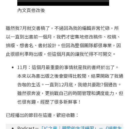
內文頁修改後
雖然我7月就交書稿了，不過因為我的編輯非常忙碌，所
以一直到出書前一個月，我們才密集地修改稿件、校稿、
排版、想書名、書封設計。但因為整個團隊都很專業，因
此很順利準時出版，但這個月真的讓我忙得不可開交。
11月：這個月最重要的事情就是我的書終於出了。
本來以為書出版之後會變得比較閒，結果開啟了我通
告咖的生活。一直到12月底，我總共要跑7個通告。
雖然很奔波，更挑戰自己的時間管理和調度能力，但
也很有趣，經歷了很多新鮮事！
已經播出的節目在這邊，歡迎收聽：
Podcast－
「IC之音｜親愛的生活練習」－《接案生