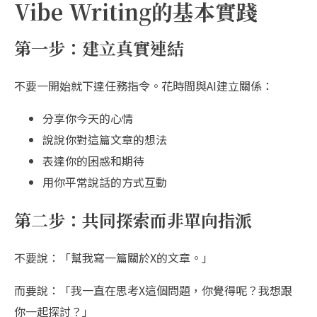
Vibe Writing的基本實踐
第一步：建立真實連結
不要一開始就下達任務指令。花時間與AI建立關係：
分享你今天的心情
說說你對這篇文章的想法
表達你的困惑和期待
用你平常說話的方式互動
第二步：共同探索而非單向指派
不要說：「幫我寫一篇關於X的文章。」
而要說：「我一直在思考X這個問題，你覺得呢？我想跟
你一起探討？」