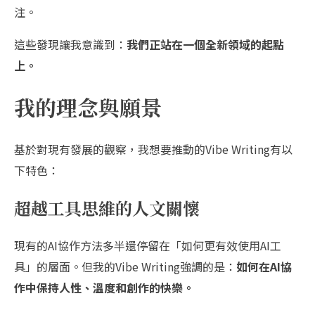
注。
這些發現讓我意識到：
我們正站在一個全新領域的起點
上。
我的理念與願景
基於對現有發展的觀察，我想要推動的Vibe Writing有以
下特色：
超越工具思維的人文關懷
現有的AI協作方法多半還停留在「如何更有效使用AI工
具」的層面。但我的Vibe Writing強調的是：
如何在AI協
作中保持人性、溫度和創作的快樂。