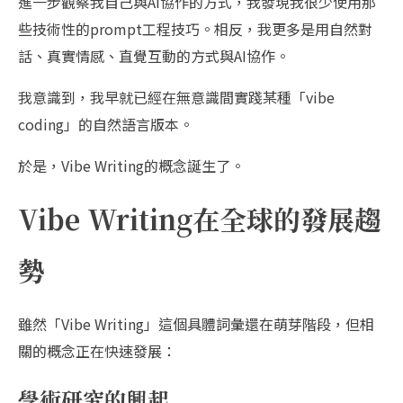
進一步觀察我自己與AI協作的方式，我發現我很少使用那
些技術性的prompt工程技巧。相反，我更多是用自然對
話、真實情感、直覺互動的方式與AI協作。
我意識到，我早就已經在無意識間實踐某種「vibe
coding」的自然語言版本。
於是，Vibe Writing的概念誕生了。
Vibe Writing在全球的發展趨
勢
雖然「Vibe Writing」這個具體詞彙還在萌芽階段，但相
關的概念正在快速發展：
學術研究的興起