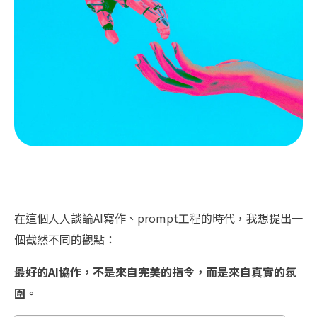
在這個人人談論AI寫作、prompt工程的時代，我想提出一
個截然不同的觀點：
最好的AI協作，不是來自完美的指令，而是來自真實的氛
圍。