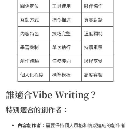
關係定位
工具使用
夥伴協作
互動方式
指令描述
真實對話
內容特色
技巧完整
溫度獨特
學習機制
單次執行
持續累積
創作體驗
任務導向
過程享受
個人化程度
標準模板
高度客製
誰適合Vibe Writing？
特別適合的創作者：
內容創作者
：需要保持個人風格和情感連結的創作者