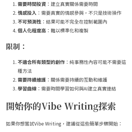
需要時間投資
：建立真實關係需要時間
情感投入
：需要真實的情感參與，不只是技術操作
不可預測性
：結果可能不完全在控制範圍內
個人化程度高
：難以標準化和複製
限制：
不適合所有類型的創作
：純事務性內容可能不需要這
種方法
需要持續維護
：關係需要持續的互動和維護
學習曲線
：需要時間學習如何與AI建立真實連結
開始你的Vibe Writing探索
如果你想嘗試Vibe Writing，建議從這些簡單步驟開始：