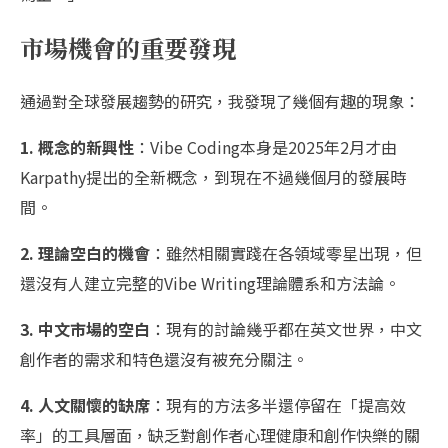
市場機會的重要發現
通過對全球發展趨勢的研究，我發現了幾個有趣的現象：
1. 概念的新興性
：Vibe Coding本身是2025年2月才由
Karpathy提出的全新概念，到現在不過幾個月的發展時
間。
2. 理論空白的機會
：雖然相關實踐在各領域零星出現，但
還沒有人建立完整的Vibe Writing理論體系和方法論。
3. 中文市場的空白
：現有的討論幾乎都在英文世界，中文
創作者的需求和特色還沒有被充分關注。
4. 人文關懷的缺席
：現有的方法多半還停留在「提高效
率」的工具層面，缺乏對創作者心理健康和創作快樂的關