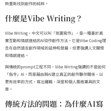
夠重新找到創作的純粹。
什麼是Vibe Writing？
Vibe Writing，中文可以叫「氛圍寫作」，是一種基於真
實互動和情感連結的AI協作創作方法。它是Vibe Coding理
念在自然語言創作領域的延伸和發展，但更強調人文關懷
和情感連結。
與傳統的prompt工程不同，Vibe Writing強調的不是如何
「指令」AI，而是藉由與AI建立真正的創作夥伴關係，以
更有效率的方式，寫出邏輯、深度和個人風格兼具的文
章。
傳統方法的問題：為什麼AI寫