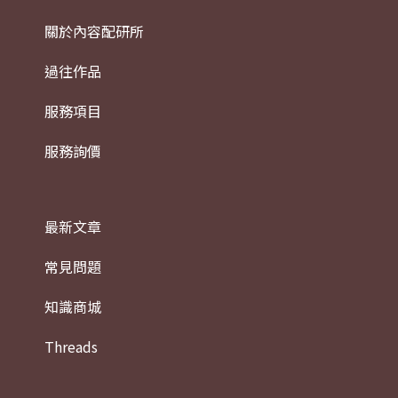
關於內容配研所
過往作品
服務項目
服務詢價
最新文章
常見問題
知識商城
Threads