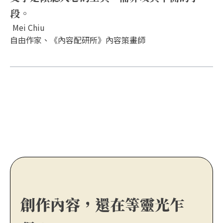
段。
Mei Chiu
自由作家、《內容配研所》內容策畫師
創作內容，還在等靈光乍