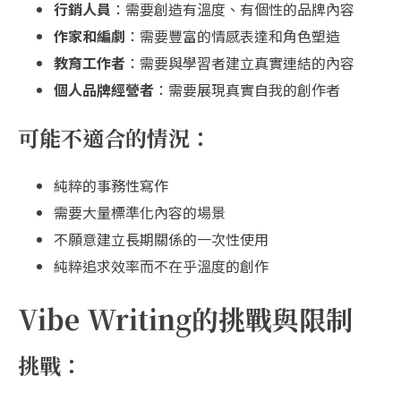
行銷人員
：需要創造有溫度、有個性的品牌內容
作家和編劇
：需要豐富的情感表達和角色塑造
教育工作者
：需要與學習者建立真實連結的內容
個人品牌經營者
：需要展現真實自我的創作者
可能不適合的情況：
純粹的事務性寫作
需要大量標準化內容的場景
不願意建立長期關係的一次性使用
純粹追求效率而不在乎溫度的創作
Vibe Writing的挑戰與限制
挑戰：