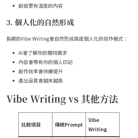
創造更有溫度的內容
3. 個人化的自然形成
長期的Vibe Writing會自然形成高度個人化的協作模式：
AI會了解你的獨特需求
內容會帶有你的個人印記
創作效率會持續提升
產出品質會越來越高
Vibe Writing vs 其他方法
Vibe
比較項目
傳統Prompt
Writing