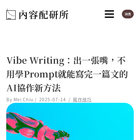
詢價
Vibe Writing：出一張嘴，不
用學Prompt就能寫完一篇文的
AI協作新方法
By
Mei Chiu
/
2025-07-14
/
寫作技巧