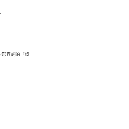
？
些形容詞的「證