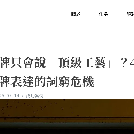
關於
作品
服
牌只會說「頂級工藝」？
牌表達的詞窮危機
25-07-14
/
成功案例