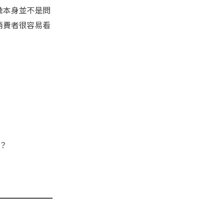
彙本身並不是問
消費者很容易看
？