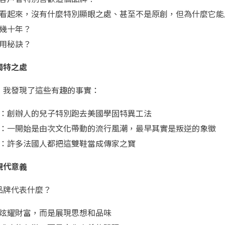
看起來，沒有什麼特別顯眼之處、甚至不是原創，但為什麼它能
幾十年？
用秘訣？
獨特之處
，我發現了這些有趣的事實：
：創辦人的兒子特別跑去美國學固特異工法
：一開始是由次文化帶動的流行風潮，最早其實是叛逆的象徵
：許多法國人都把這雙鞋當成傳家之寶
現代意義
品牌代表什麼？
炫耀財富，而是展現思想和品味