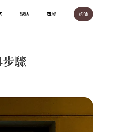
務
觀點
商城
詢價
4步驟